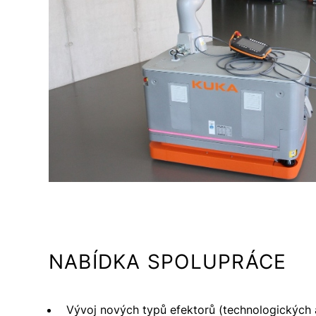
nestrojírenské aplikace.
Podpora výzkumu a vývoje pomocí nume
Realizace pevnostních výpočtů kritický
NABÍDKA SPOLUPRÁCE
Vývoj nových typů efektorů (technologických 