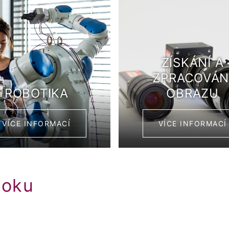
ZÍSKÁNÍ A
ZPRACOVÁN
ROBOTIKA
OBRAZU
VÍCE INFORMACÍ
VÍCE INFORMACÍ
ooku