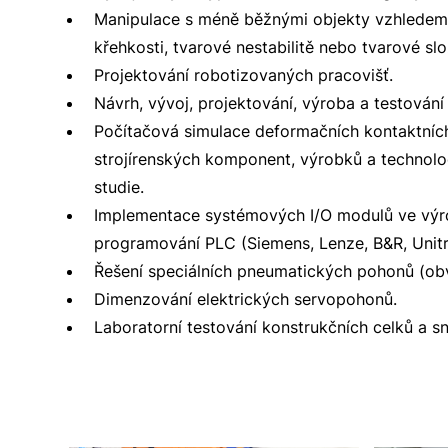
Manipulace s méně běžnými objekty vzhledem k
křehkosti, tvarové nestabilitě nebo tvarové slož
Projektování robotizovaných pracovišť.
Návrh, vývoj, projektování, výroba a testování
Počítačová simulace deformačních kontaktních
strojírenských komponent, výrobků a technol
studie.
Implementace systémových I/O modulů ve výro
programování PLC (Siemens, Lenze, B&R, Unitr
Řešení speciálních pneumatických pohonů (ob
Dimenzování elektrických servopohonů.
Laboratorní testování konstrukčních celků a s