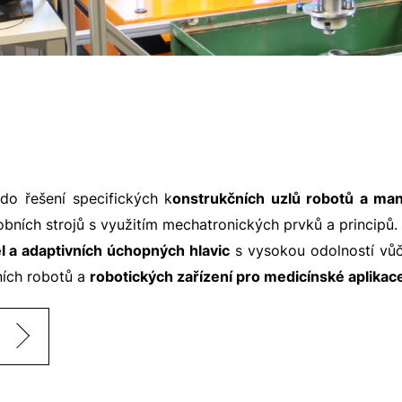
do řešení specifických k
onstrukčních uzlů robotů a man
obních strojů s využitím
mechatronických prvků a principů
l a adaptivních úchopných hlavic
s vysokou odolností vůč
ních robotů a
robotických zařízení pro medicínské aplikac