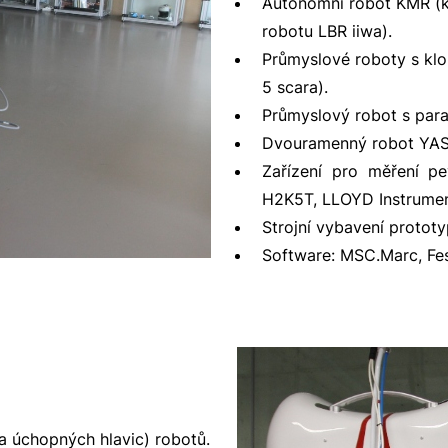
Autonomní robot KMR (k
robotu LBR iiwa).
rických simulací.
Průmyslové roboty s klo
ch uzlů strojů, včetně tvorby kinematických a dynamickýc
5 scara).
Průmyslový robot s para
Dvouramenný robot Y
Zařízení pro měření pe
H2K5T, LLOYD Instrumen
Strojní vybavení prototy
Software: MSC.Marc, Fes
a úchopných hlavic) robotů.