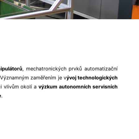
ipulátorů
, mechatronických prvků automatizační
. Významným zaměřením je v
ývoj technologických
i vlivům okolí a
výzkum autonomních servisních
e
.