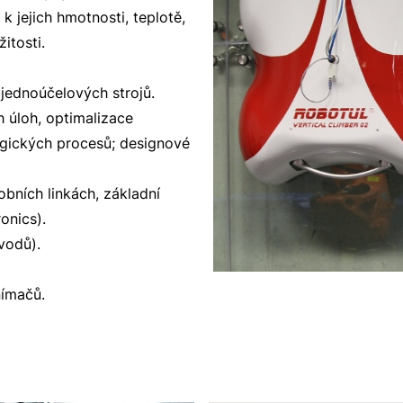
 jejich hmotnosti, teplotě,
itosti.
 jednoúčelových strojů.
 úloh, optimalizace
ogických procesů; designové
bních linkách, základní
onics).
vodů).
nímačů.