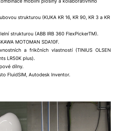
ombinace mobilní plošiny a kolaborativního
ubovou strukturou (KUKA KR 16, KR 90, KR 3 a KR
h modelů mechatronických soustav.
lelní strukturou (ABB IRB 360 FlexPickerTM).
ASKAWA MOTOMAN SDA10F.
vnostních a frikčních vlastností (TINIUS OLSEN
ts LR50K plus).
pové dílny.
to FluidSIM, Autodesk Inventor.